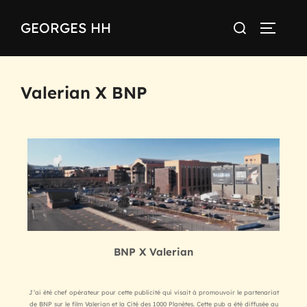
GEORGES HH
Valerian X BNP
BNP X Valerian
J’ai été chef opérateur pour cette publicité qui visait à promouvoir le partenariat
de BNP sur le film Valerian et la Cité des 1000 Planètes. Cette pub a été diffusée au