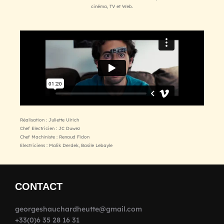
cinéma, TV et Web.
Réalisation : Juliette Ulrich
Chef Electricien : JC Duwez
Chef Machiniste : Renaud Fidon
Electriciens : Malik Derdek, Basile Lebayle
CONTACT
georgeshauchardheutte@gmail.com
+33(0)6 35 28 16 31