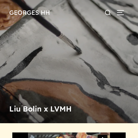
GEORGES HH
Liu Bolin x LVMH