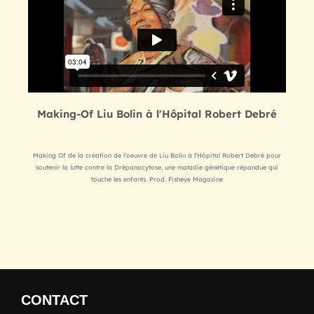
Making-Of Liu Bolin à l'Hôpital Robert Debré
Making Of de la création de l’oeuvre de Liu Bolin à l’Hôpital Robert Debré pour
soutenir la lutte contre la Drépanocytose, une maladie génétique répandue qui
touche les enfants. Prod. Fisheye Magazine
CONTACT