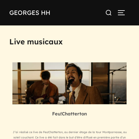
GEORGES HH
Live musicaux
Feu!Chatterton
J’ai réalisé ce live de Feu!Chatterton, au dernier étage de la tour Montparnasse, au
soleil couchant. Ce live a été fait dans le but d’être diffusé en première partie d’un