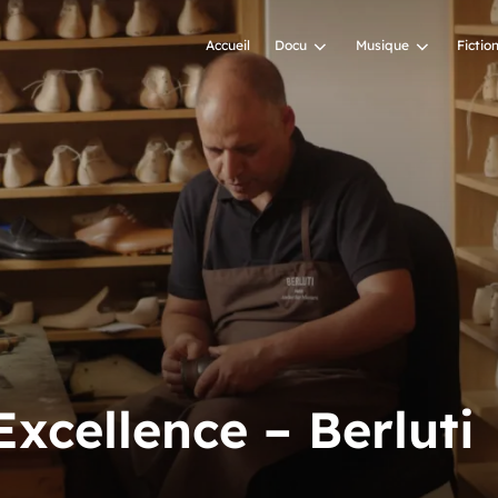
Accueil
Docu
Musique
Fictio
xcellence – Berluti