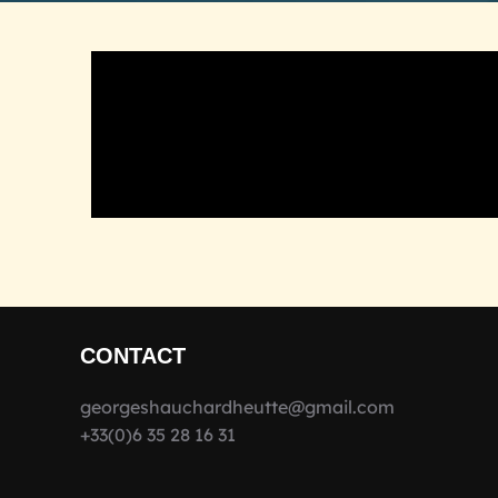
CONTACT
georgeshauchardheutte@gmail.com
+33(0)6 35 28 16 31