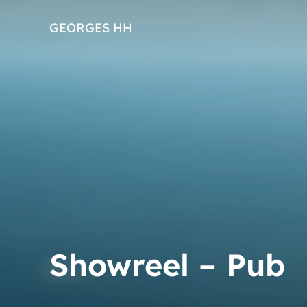
GEORGES HH
Showreel – Pub